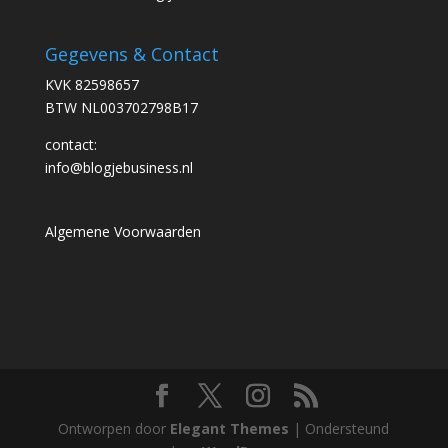
Gegevens & Contact
KVK 82598657
BTW NL003702798B17
contact:
info@blogjebusiness.nl
Algemene Voorwaarden
Ontworpen door
Elegant Themes
| Ondersteund